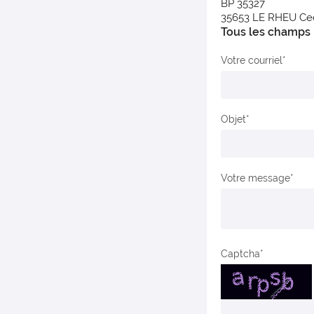
BP 35327
35653 LE RHEU Ce
Tous les champs m
Votre courriel
Objet
Votre message
Captcha