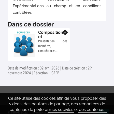
Expérimentations au champ et en conditions
contrôlées.
Dans ce dossier
Composition
En savoir plus
et
coordination
Présentation des
de l’équipe
membres,
DEBI
compétences et
expertises
Date de modification : 02 avril 2026 | Date de création : 29
novembre 2024 | Rédaction : IGEPP
Ce site utilise des cookies afin de vous proposer des
vidéos, des boutons de partage, des remontées de
contenus de plateformes sociales et des contenus
© INRAE 2022
Mentions légales
www.inrae.fr